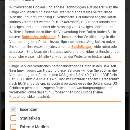
Erlaubnis bitten.
Wir verwenden Cookies und andere Technologien auf unserer Website.
Es gibt auch eine Vielzahl von unterstützenden Geräten
Einige von ihnen sind essenziell, während andere uns helfen, diese
und Hilfsmitteln, die Menschen mit Dysphagie helfen
Website und Ihre Erfahrung zu verbessern.
Personenbezogene Daten
können verarbeitet werden (z. B. IP-Adressen), z. B. für personalisierte
können. Dazu gehören beispielsweise spezielle
Anzeigen und Inhalte oder die Messung von Anzeigen und Inhalten.
Trinkbecher, Esslöffel mit verbreitertem Griff und
Weitere Informationen über die Verwendung Ihrer Daten finden Sie in
unserer
Datenschutzerklärung
.
Es besteht keine Verpflichtung, in die
spezielle Mundstücke. Diese Geräte sind darauf
Verarbeitung Ihrer Daten einzuwilligen, um dieses Angebot zu nutzen.
Sie können Ihre Auswahl jederzeit unter
Einstellungen
widerrufen oder
ausgelegt, das Schlucken zu erleichtern und das Risiko
anpassen.
Bitte beachten Sie, dass aufgrund individueller Einstellungen
von Aspiration zu verringern. Unsere Logopäden und
möglicherweise nicht alle Funktionen der Website verfügbar sind.
Ergotherapeuten können bei der Auswahl und
Einige Services verarbeiten personenbezogene Daten in den USA. Mit
Ihrer Einwilligung zur Nutzung dieser Services willigen Sie auch in die
Anpassung solcher Hilfsmittel behilflich sein.
Verarbeitung Ihrer Daten in den USA gemäß Art. 49 (1) lit. a GDPR ein.
Der EuGH stuft die USA als ein Land mit unzureichendem Datenschutz
nach EU-Standards ein. Es besteht beispielsweise die Gefahr, dass US-
Behörden personenbezogene Daten in Überwachungsprogrammen
verarbeiten, ohne dass für Europäerinnen und Europäer eine
Klagemöglichkeit besteht.
Es folgt eine Liste der Service-Gruppen, für die eine Einwil
Essenziell
Statistiken
Externe Medien