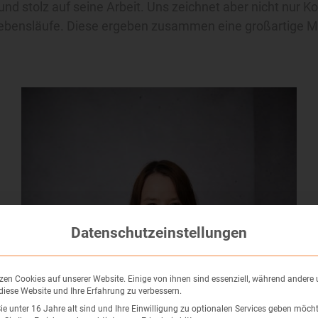
nd stolz auf seine Arbeit. Uns zeichnet aber nicht nur 
bensläufe. Diese ergeben zusammen eine großartige Mis
Datenschutzeinstellungen
zen Cookies auf unserer Website. Einige von ihnen sind essenziell, während andere
 diese Website und Ihre Erfahrung zu verbessern.
e unter 16 Jahre alt sind und Ihre Einwilligung zu optionalen Services geben möcht