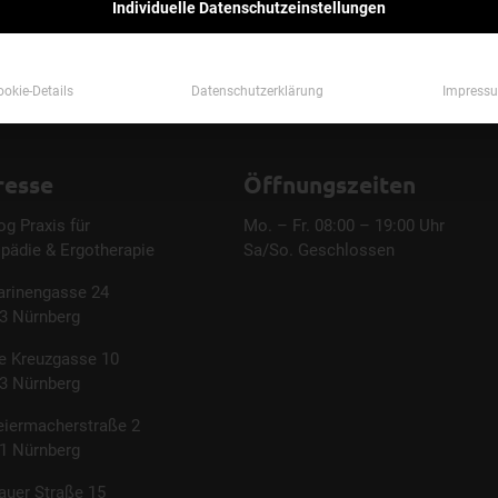
Individuelle Datenschutzeinstellungen
ookie-Details
Datenschutzerklärung
Impress
resse
Öffnungszeiten
og Praxis für
Mo. – Fr. 08:00 – 19:00 Uhr
pädie & Ergotherapie
Sa/So. Geschlossen
arinengasse 24
3 Nürnberg
e Kreuzgasse 10
3 Nürnberg
eiermacherstraße 2
1 Nürnberg
auer Straße 15