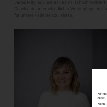
Jedes Mitglied unseres Teams ist hochmotiviert u
Geschichte unterschiedlicher Werdegänge und Le
für unsere Patienten zu leisten.
Wir nut
helfen,
Wenn Si