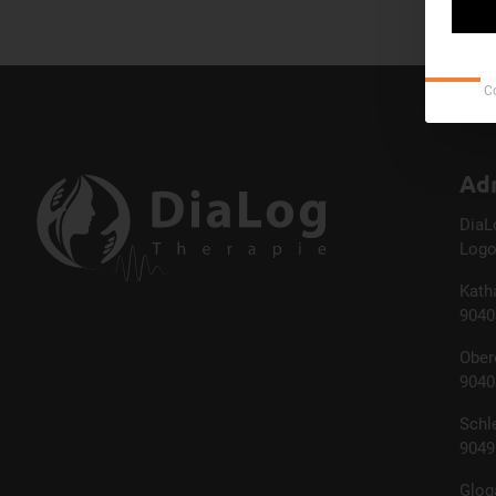
C
Ad
DiaL
Logo
Kath
9040
Ober
9040
Schl
9049
Glog