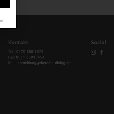
um
Kontakt
Social
Tel.:
0170 685 1572
Fax:
0911 36816454
Mail:
anmeldung@therapie-dialog.de