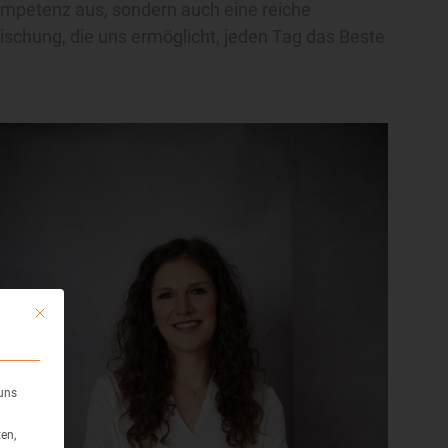
Kompetenz aus, sondern auch eine reiche
chung, die uns ermöglicht, jeden Tag das Beste
Mit diesem Button wird der Dialog geschlossen. Seine Funktionalität ist ident
 uns
en,