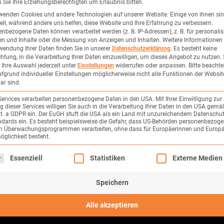
Sie Ihre Erziehungsberechtigten um Erlaubnis bitten.
wenden Cookies und andere Technologien auf unserer Website. Einige von ihnen si
ell, während andere uns helfen, diese Website und Ihre Erfahrung zu verbessern.
nbezogene Daten können verarbeitet werden (z. B. IP-Adressen), z. B. für personalis
n und Inhalte oder die Messung von Anzeigen und Inhalten.
Weitere Informationen
wendung Ihrer Daten finden Sie in unserer
Datenschutzerklärung
.
Es besteht keine
chtung, in die Verarbeitung Ihrer Daten einzuwilligen, um dieses Angebot zu nutzen.
Ihre Auswahl jederzeit unter
Einstellungen
widerrufen oder anpassen.
Bitte beachte
fgrund individueller Einstellungen möglicherweise nicht alle Funktionen der Websit
ar sind.
Services verarbeiten personenbezogene Daten in den USA. Mit Ihrer Einwilligung zur
 dieser Services willigen Sie auch in die Verarbeitung Ihrer Daten in den USA gemäß
lit. a GDPR ein. Der EuGH stuft die USA als ein Land mit unzureichendem Datenschu
dards ein. Es besteht beispielsweise die Gefahr, dass US-Behörden personenbezog
in Überwachungsprogrammen verarbeiten, ohne dass für Europäerinnen und Europä
glichkeit besteht.
Mir bereitet es Freude, anderen
Menschen Freude zu bereiten
lgt eine Liste der Service-Gruppen, für die eine Einwilligung erte
Essenziell
Statistiken
Externe Medien
Julia Tschirne
Speichern
Alle akzeptieren