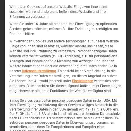
Eingeschränkte Handfunktion und Greifkraft
Wir nutzen Cookies auf unserer Website. Einige von ihnen sind
Gleichgewichts- und Koordinationsprobleme
essenziell, während andere uns helfen, diese Website und Ihre
Erfahrung zu verbessern.
Schnelle Erschöpfbarkeit (Fatigue) – auch
Wenn Sie unter 16 Jahre alt sind und Ihre Einwilligung zu optionalen
mentale Müdigkeit
Services geben möchten, müssen Sie Ihre Erziehungsberechtigten um
Konzentrations- und Gedächtnisprobleme
Erlaubnis bitten.
Sensibilitätsstörungen (Taubheitsgefühl,
Wir verwenden Cookies und andere Technologien auf unserer Website.
Einige von ihnen sind essenziell, während andere uns helfen, diese
Kribbeln)
Website und Ihre Erfahrung zu verbessern.
Personenbezogene Daten
können verarbeitet werden (z. B. IP-Adressen), z. B. für personalisierte
Schmerzen (muskulär, neuropathisch)
Anzeigen und Inhalte oder die Messung von Anzeigen und Inhalten.
Sehstörungen und Augenermüdung
Weitere Informationen über die Verwendung Ihrer Daten finden Sie in
unserer
Datenschutzerklärung
.
Es besteht keine Verpflichtung, in die
Blasen- und Darmprobleme
Verarbeitung Ihrer Daten einzuwilligen, um dieses Angebot zu nutzen.
Stimmungsschwankungen und psychische
Sie können Ihre Auswahl jederzeit unter
Einstellungen
widerrufen oder
anpassen.
Bitte beachten Sie, dass aufgrund individueller Einstellungen
Belastungen
möglicherweise nicht alle Funktionen der Website verfügbar sind.
Einige Services verarbeiten personenbezogene Daten in den USA. Mit
Ihrer Einwilligung zur Nutzung dieser Services willigen Sie auch in die
Wie unterstützt die Ergotherapie
Verarbeitung Ihrer Daten in den USA gemäß Art. 49 (1) lit. a GDPR ein.
bei MS?
Der EuGH stuft die USA als ein Land mit unzureichendem Datenschutz
nach EU-Standards ein. Es besteht beispielsweise die Gefahr, dass US-
Behörden personenbezogene Daten in Überwachungsprogrammen
verarbeiten, ohne dass für Europäerinnen und Europäer eine