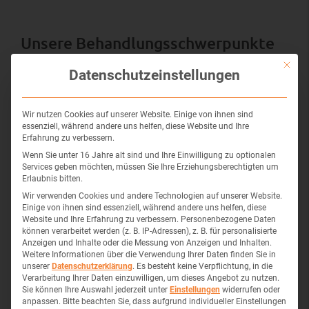
Unsere Behandlungsschwerpunkte
Mit die
Datenschutzeinstellungen
Autismus
Wir nutzen Cookies auf unserer Website. Einige von ihnen sind
essenziell, während andere uns helfen, diese Website und Ihre
Autismus oder auch Autismus-Spektrum-
Erfahrung zu verbessern.
Störungen (ASS) sind tiefgreifende
Wenn Sie unter 16 Jahre alt sind und Ihre Einwilligung zu optionalen
Entwicklungsstörungen, die bereits vor dem
Services geben möchten, müssen Sie Ihre Erziehungsberechtigten um
dritten Lebensjahr auftreten. Die Symptome sind
Erlaubnis bitten.
hier sehr vielfältig und treten in unterschiedlichen
Wir verwenden Cookies und andere Technologien auf unserer Website.
Kombinationen auf.
Einige von ihnen sind essenziell, während andere uns helfen, diese
Website und Ihre Erfahrung zu verbessern.
Personenbezogene Daten
Mehr erfahren
können verarbeitet werden (z. B. IP-Adressen), z. B. für personalisierte
Anzeigen und Inhalte oder die Messung von Anzeigen und Inhalten.
Weitere Informationen über die Verwendung Ihrer Daten finden Sie in
Bewegungstherapie
unserer
Datenschutzerklärung
.
Es besteht keine Verpflichtung, in die
Verarbeitung Ihrer Daten einzuwilligen, um dieses Angebot zu nutzen.
Sie können Ihre Auswahl jederzeit unter
Einstellungen
widerrufen oder
Bewegungstherapie umfasst die Bereiche, in
anpassen.
Bitte beachten Sie, dass aufgrund individueller Einstellungen