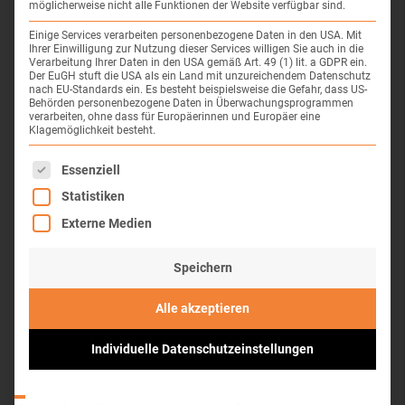
deren Bewegung als Behandlung eingesetzt wird.
möglicherweise nicht alle Funktionen der Website verfügbar sind.
Der Körper soll entweder aufgrund einer
Einige Services verarbeiten personenbezogene Daten in den USA. Mit
Entwicklungsverzögerung oder wegen einer
Ihrer Einwilligung zur Nutzung dieser Services willigen Sie auch in die
Erkrankung oder Verletzung wieder belastbarer
Verarbeitung Ihrer Daten in den USA gemäß Art. 49 (1) lit. a GDPR ein.
Der EuGH stuft die USA als ein Land mit unzureichendem Datenschutz
werden.
nach EU-Standards ein. Es besteht beispielsweise die Gefahr, dass US-
Behörden personenbezogene Daten in Überwachungsprogrammen
Mehr erfahren
verarbeiten, ohne dass für Europäerinnen und Europäer eine
Klagemöglichkeit besteht.
Es folgt eine Liste der Service-Gruppen, für die eine Einwil
Frustrationstoleranz
Essenziell
Statistiken
Stärkung der Frustrationstoleranz bei Kindern
Externe Medien
durch gezielte Strategien und therapeutische
Begleitung zur besseren Bewältigung von
Rückschlägen und Herausforderungen.
Speichern
Mehr erfahren
Alle akzeptieren
Individuelle Datenschutzeinstellungen
Grob- und Feinmotorik