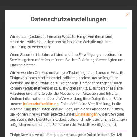
Mit die
Datenschutzeinstellungen
Bradykinesie:
Verlangsamte Bewegungen
und erschwerte Bewegungsinitiierung
Wir nutzen Cookies auf unserer Website. Einige von ihnen sind
Rigor:
Muskelsteifheit und erhöhter
essenziell, während andere uns helfen, diese Website und Ihre
Muskeltonus
Erfahrung zu verbessern.
Tremor:
Zittern in Ruhe, typischerweise
Wenn Sie unter 16 Jahre alt sind und Ihre Einwilligung zu optionalen
Services geben möchten, müssen Sie Ihre Erziehungsberechtigten um
beginnend an einer Hand
Erlaubnis bitten.
Gangunsicherheit:
Kleinschrittiger,
Wir verwenden Cookies und andere Technologien auf unserer Website.
Einige von ihnen sind essenziell, während andere uns helfen, diese
schlurfender Gang mit verminderter
Website und Ihre Erfahrung zu verbessern.
Personenbezogene Daten
Armmitschwingung
können verarbeitet werden (z. B. IP-Adressen), z. B. für personalisierte
Anzeigen und Inhalte oder die Messung von Anzeigen und Inhalten.
Haltungsinstabilität:
Beeinträchtigtes
Weitere Informationen über die Verwendung Ihrer Daten finden Sie in
unserer
Datenschutzerklärung
.
Es besteht keine Verpflichtung, in die
Gleichgewicht und erhöhte Sturzgefahr
Verarbeitung Ihrer Daten einzuwilligen, um dieses Angebot zu nutzen.
Hypomimie:
Reduzierte Mimik
Sie können Ihre Auswahl jederzeit unter
Einstellungen
widerrufen oder
anpassen.
Bitte beachten Sie, dass aufgrund individueller Einstellungen
(Maskengesicht)
möglicherweise nicht alle Funktionen der Website verfügbar sind.
Mikrographie:
Schriftverkleinerung und
Einige Services verarbeiten personenbezogene Daten in den USA. Mit