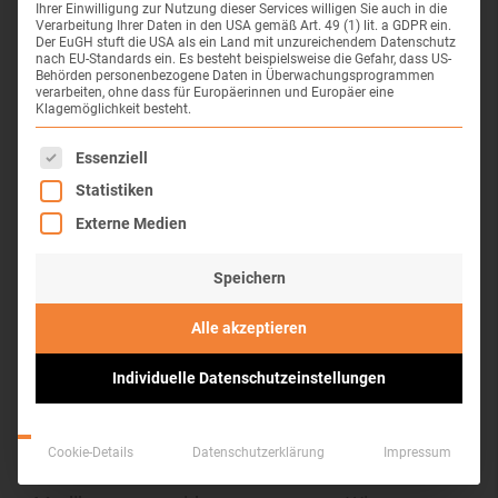
Veränderung der Handschrift
Ihrer Einwilligung zur Nutzung dieser Services willigen Sie auch in die
Verarbeitung Ihrer Daten in den USA gemäß Art. 49 (1) lit. a GDPR ein.
Freezing:
Plötzliches Bewegungsblockieren,
Der EuGH stuft die USA als ein Land mit unzureichendem Datenschutz
nach EU-Standards ein. Es besteht beispielsweise die Gefahr, dass US-
besonders bei Richtungswechseln
Behörden personenbezogene Daten in Überwachungsprogrammen
Autonome Störungen:
Verdauungsprobleme,
verarbeiten, ohne dass für Europäerinnen und Europäer eine
Klagemöglichkeit besteht.
Blutdruckschwankungen,
Es folgt eine Liste der Service-Gruppen, für die eine Einwil
Blasenfunktionsstörungen
Essenziell
Kognitive Veränderungen:
Aufmerksamkeits-
Statistiken
und Gedächtnisprobleme, verlangsamtes
Externe Medien
Denken
Speichern
Wie unterstützt die Ergotherapie
Alle akzeptieren
bei Parkinson?
Individuelle Datenschutzeinstellungen
Unsere Ergotherapie bei Morbus Parkinson ist
individuell, flexibel und an das aktuelle
Cookie-Details
Datenschutzerklärung
Impressum
Krankheitsstadium sowie die