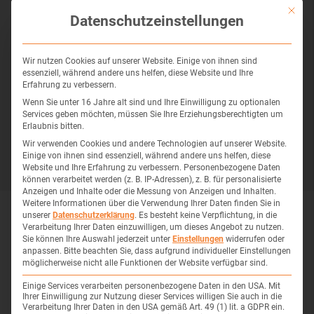
Mit die
Ziele der Physiotherapie bei
Datenschutzeinstellungen
rheumatischen Erkrankungen
Wir nutzen Cookies auf unserer Website. Einige von ihnen sind
essenziell, während andere uns helfen, diese Website und Ihre
Unsere physiotherapeutische Behandlung bei
Erfahrung zu verbessern.
Rheuma verfolgt klar definierte, individuell
Wenn Sie unter 16 Jahre alt sind und Ihre Einwilligung zu optionalen
Services geben möchten, müssen Sie Ihre Erziehungsberechtigten um
abgestimmte Ziele für eine nachhaltige
Erlaubnis bitten.
Verbesserung Ihrer Lebensqualität:
Wir verwenden Cookies und andere Technologien auf unserer Website.
Einige von ihnen sind essenziell, während andere uns helfen, diese
Website und Ihre Erfahrung zu verbessern.
Personenbezogene Daten
können verarbeitet werden (z. B. IP-Adressen), z. B. für personalisierte
Anzeigen und Inhalte oder die Messung von Anzeigen und Inhalten.
Weitere Informationen über die Verwendung Ihrer Daten finden Sie in
unserer
Datenschutzerklärung
.
Es besteht keine Verpflichtung, in die
Gelenke entlasten & schützen:
Vermittlung
Verarbeitung Ihrer Daten einzuwilligen, um dieses Angebot zu nutzen.
Sie können Ihre Auswahl jederzeit unter
Einstellungen
widerrufen oder
von Gelenkschutztechniken zur Vermeidung
anpassen.
Bitte beachten Sie, dass aufgrund individueller Einstellungen
möglicherweise nicht alle Funktionen der Website verfügbar sind.
weiterer Schäden
Beweglichkeit erhalten & verbessern:
Erhalt
Einige Services verarbeiten personenbezogene Daten in den USA. Mit
Ihrer Einwilligung zur Nutzung dieser Services willigen Sie auch in die
der vollen Gelenkfunktion und Verhinderung
Verarbeitung Ihrer Daten in den USA gemäß Art. 49 (1) lit. a GDPR ein.