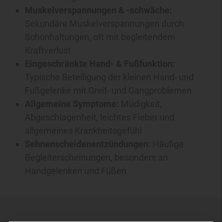
Muskelverspannungen & -schwäche:
Sekundäre Muskelverspannungen durch
Schonhaltungen, oft mit begleitendem
Kraftverlust
Eingeschränkte Hand- & Fußfunktion:
Typische Beteiligung der kleinen Hand- und
Fußgelenke mit Greif- und Gangproblemen
Allgemeine Symptome:
Müdigkeit,
Abgeschlagenheit, leichtes Fieber und
allgemeines Krankheitsgefühl
Sehnenscheidenentzündungen:
Häufige
Begleiterscheinungen, besonders an
Handgelenken und Füßen