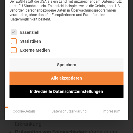
Der EuGH stuft die USA als ein Land mit unzureichendem Datenschutz
von Einsteifungen
nach EU-Standards ein. Es besteht beispielsweise die Gefahr, dass US-
Behörden personenbezogene Daten in Überwachungsprogrammen
Kraft und Ausdauer stärken:
Gezielter
verarbeiten, ohne dass für Europäerinnen und Europäer eine
Muskelaufbau zur besseren
Klagemöglichkeit besteht.
Gelenkstabilisation und allgemeinen Fitness
Es folgt eine Liste der Service-Gruppen, für die eine Einwil
Essenziell
Schmerzen reduzieren & managen:
Effektive
Statistiken
Schmerzlinderung durch kombinierte
Externe Medien
physiotherapeutische Ansätze
Alltagstauglichkeit verbessern:
Speichern
Wiederherstellung und Erhalt der Fähigkeiten
für tägliche Aktivitäten
Alle akzeptieren
Individuelle Übungen für Zuhause:
Entwicklung personalisierter Heimprogramme
Individuelle Datenschutzeinstellungen
für kontinuierliche Fortschritte
Selbstständigkeit fördern:
Ermöglichung
Cookie-Details
Datenschutzerklärung
Impressum
eines möglichst unabhängigen Lebens trotz
Erkrankung
Prävention von Folgeschäden:
Vorbeugung