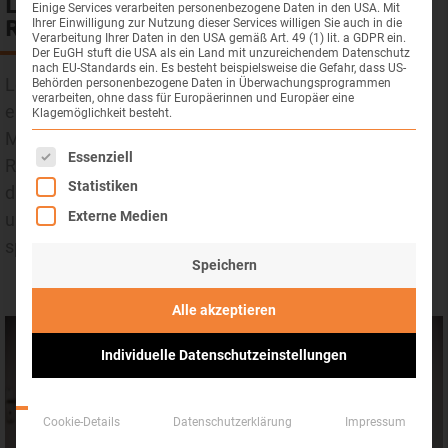
Legasthenie und Lese-
Einige Services verarbeiten personenbezogene Daten in den USA. Mit
Rechtschreibstörung
Ihrer Einwilligung zur Nutzung dieser Services willigen Sie auch in die
Verarbeitung Ihrer Daten in den USA gemäß Art. 49 (1) lit. a GDPR ein.
Der EuGH stuft die USA als ein Land mit unzureichendem Datenschutz
nach EU-Standards ein. Es besteht beispielsweise die Gefahr, dass US-
Logopädische Therapeuten spielen eine
Behörden personenbezogene Daten in Überwachungsprogrammen
verarbeiten, ohne dass für Europäerinnen und Europäer eine
entscheidende Rolle bei der Unterstützung von
Klagemöglichkeit besteht.
Menschen mit Legasthenie bzw. Lese-
Es folgt eine Liste der Service-Gruppen, für die eine Einwil
Essenziell
Rechtschreibstörung. Unsere Arbeit konzentriert sich
Statistiken
darauf, die spezifischen Schwierigkeiten zu erkennen
Externe Medien
und individuelle Therapiepläne zu entwickeln, um die
sprachlichen Fähigkeiten zu verbessern.
Speichern
Alle akzeptieren
Individuelle Datenschutzeinstellungen
Cookie-Details
Datenschutzerklärung
Impressum