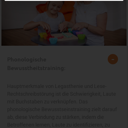
Phonologische
Bewusstheitstraining:
Hauptmerkmale von Legasthenie und Lese-
Rechtschreibstörung ist die Schwierigkeit, Laute
mit Buchstaben zu verknüpfen. Das
phonologische Bewusstseinstraining zielt darauf
ab, diese Verbindung zu stärken, indem die
Betroffenen lernen, Laute zu identifizieren, zu