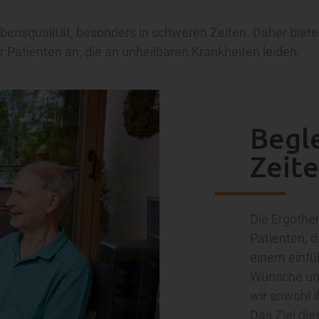
bensqualität, besonders in schweren Zeiten. Daher bieten
 Patienten an, die an unheilbaren Krankheiten leiden.
Begle
Zeit
Die Ergother
Patienten, d
einem einfüh
Wünsche und
wir sowohl i
Das Ziel die