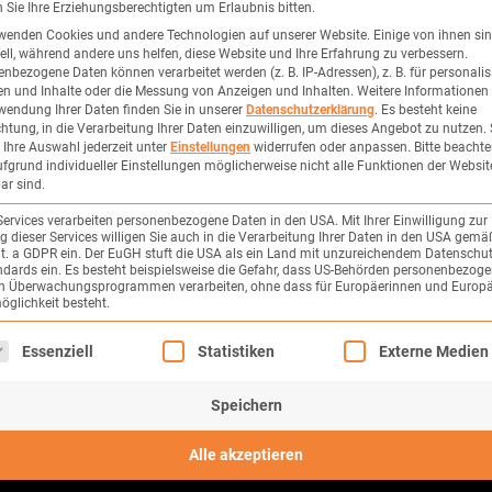
Sie Ihre Erziehungsberechtigten um Erlaubnis bitten.
wenden Cookies und andere Technologien auf unserer Website. Einige von ihnen si
ell, während andere uns helfen, diese Website und Ihre Erfahrung zu verbessern.
Unsere Ergot
nbezogene Daten können verarbeitet werden (z. B. IP-Adressen), z. B. für personalis
n und Inhalte oder die Messung von Anzeigen und Inhalten.
Weitere Informationen
Patienten b
wendung Ihrer Daten finden Sie in unserer
Datenschutzerklärung
.
Es besteht keine
chtung, in die Verarbeitung Ihrer Daten einzuwilligen, um dieses Angebot zu nutzen.
zu steigern.
Ihre Auswahl jederzeit unter
Einstellungen
widerrufen oder anpassen.
Bitte beachte
die Patiente
fgrund individueller Einstellungen möglicherweise nicht alle Funktionen der Websit
ar sind.
verbleibende
beispielswei
Services verarbeiten personenbezogene Daten in den USA. Mit Ihrer Einwilligung zur
 dieser Services willigen Sie auch in die Verarbeitung Ihrer Daten in den USA gemäß
Schmerzen o
lit. a GDPR ein. Der EuGH stuft die USA als ein Land mit unzureichendem Datenschu
dards ein. Es besteht beispielsweise die Gefahr, dass US-Behörden personenbezog
umfassen.
in Überwachungsprogrammen verarbeiten, ohne dass für Europäerinnen und Europä
glichkeit besteht.
lgt eine Liste der Service-Gruppen, für die eine Einwilligung erte
Essenziell
Statistiken
Externe Medien
Speichern
Alle akzeptieren