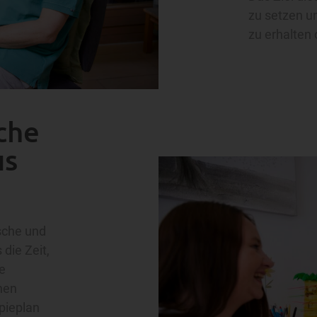
zu setzen un
zu erhalten 
che
us
sche und
die Zeit,
e
hen
pieplan