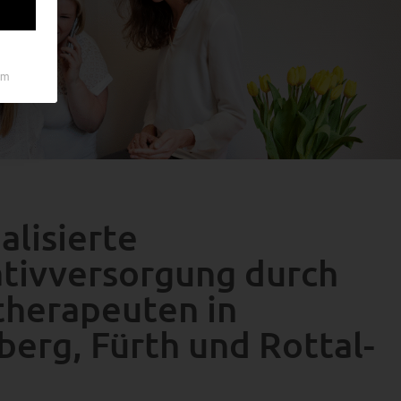
um
alisierte
ativversorgung durch
therapeuten in
erg, Fürth und Rottal-