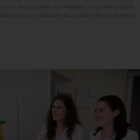
d die Lebensqualität der Patienten so gut wie möglich
oder sogar zu verbessern, bis zu ihrem letzten Atemzug.