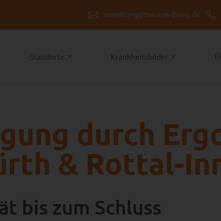
anmeldung@therapie-dialog.de
Standorte
Krankheitsbilder
Ü
orgung durch Er
ürth & Rottal-In
ät bis zum Schluss