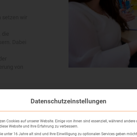
 setzen wir
 die
sern. Dabei
der
derung von
Datenschutzeinstellungen
Förd
Leben
zen Cookies auf unserer Website. Einige von ihnen sind essenziell, während andere
 diese Website und Ihre Erfahrung zu verbessern.
Schlu
e unter 16 Jahre alt sind und Ihre Einwilligung zu optionalen Services geben möcht