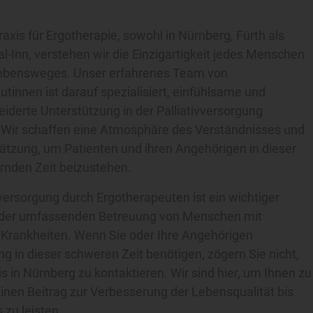
raxis für Ergotherapie, sowohl in Nürnberg, Fürth als
al-Inn, verstehen wir die Einzigartigkeit jedes Menschen
ebensweges. Unser erfahrenes Team von
tinnen ist darauf spezialisiert, einfühlsame und
derte Unterstützung in der Palliativversorgung
 Wir schaffen eine Atmosphäre des Verständnisses und
ätzung, um Patienten und ihren Angehörigen in dieser
rnden Zeit beizustehen.
vversorgung durch Ergotherapeuten ist ein wichtiger
 der umfassenden Betreuung von Menschen mit
 Krankheiten. Wenn Sie oder Ihre Angehörigen
g in dieser schweren Zeit benötigen, zögern Sie nicht,
s in Nürnberg zu kontaktieren. Wir sind hier, um Ihnen zu
inen Beitrag zur Verbesserung der Lebensqualität bis
 zu leisten.