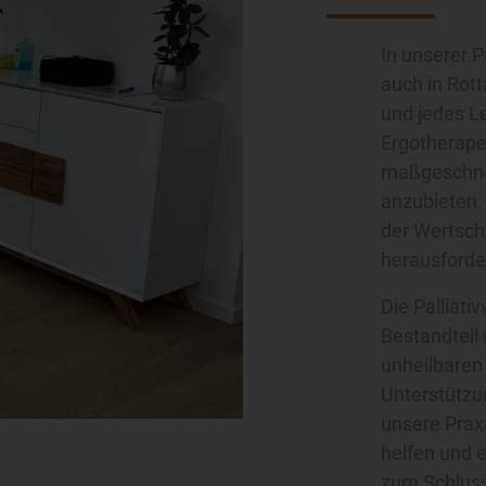
In unserer P
auch in Rott
und jedes L
Ergotherapeu
maßgeschnei
anzubieten.
der Wertsch
herausforde
Die Palliati
Bestandteil
unheilbaren
Unterstützun
unsere Praxi
helfen und e
zum Schluss