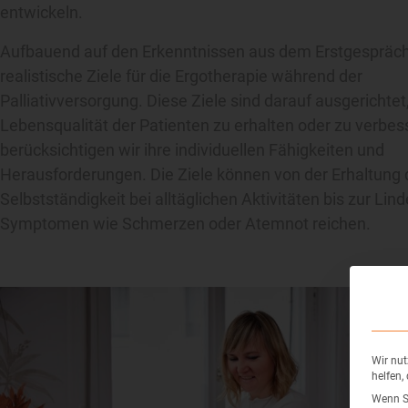
entwickeln.
Aufbauend auf den Erkenntnissen aus dem Erstgespräch
realistische Ziele für die Ergotherapie während der
Palliativversorgung. Diese Ziele sind darauf ausgerichtet,
Lebensqualität der Patienten zu erhalten oder zu verbes
berücksichtigen wir ihre individuellen Fähigkeiten und
Herausforderungen. Die Ziele können von der Erhaltung 
Selbstständigkeit bei alltäglichen Aktivitäten bis zur Lin
Symptomen wie Schmerzen oder Atemnot reichen.
Wir nut
helfen,
Wenn Si