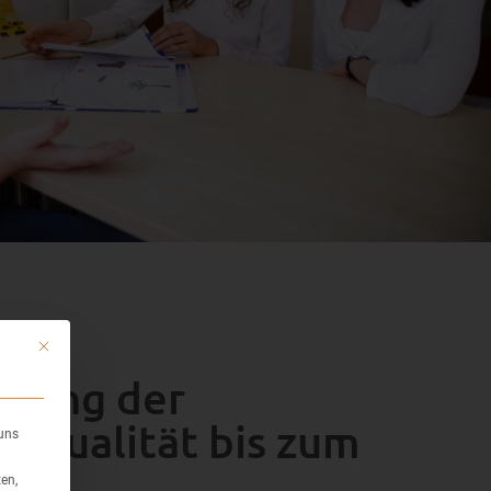
Mit diesem Button wird der Dialog geschlossen. Seine Funktionalität ist ident
erung der
squalität bis zum
 uns
ss
en,