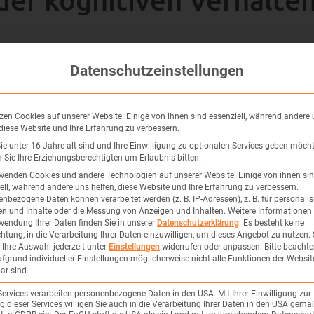
st ihre Vielseitigkeit. Sie kann bei einer Vielzahl von P
Datenschutzeinstellungen
rapie eine unterstützende Hand, um ihre kognitiven Fähig
echniken, die ihnen helfen, ihre Aufmerksamkeit zu fokus
rnen, mit ihren Ängsten umzugehen und ein selbstbewusst
zen Cookies auf unserer Website. Einige von ihnen sind essenziell, während andere
 diese Website und Ihre Erfahrung zu verbessern.
e unter 16 Jahre alt sind und Ihre Einwilligung zu optionalen Services geben möcht
Sie Ihre Erziehungsberechtigten um Erlaubnis bitten.
wenden Cookies und andere Technologien auf unserer Website. Einige von ihnen si
ell, während andere uns helfen, diese Website und Ihre Erfahrung zu verbessern.
nbezogene Daten können verarbeitet werden (z. B. IP-Adressen), z. B. für personalis
n und Inhalte oder die Messung von Anzeigen und Inhalten.
Weitere Informationen
wendung Ihrer Daten finden Sie in unserer
Datenschutzerklärung
.
Es besteht keine
se in Nürnberg, Fürth u
chtung, in die Verarbeitung Ihrer Daten einzuwilligen, um dieses Angebot zu nutzen.
Ihre Auswahl jederzeit unter
Einstellungen
widerrufen oder anpassen.
Bitte beachte
fgrund individueller Einstellungen möglicherweise nicht alle Funktionen der Websit
ar sind.
d Rottal-Inn bieten wir eine einfühlsame und professione
Services verarbeiten personenbezogene Daten in den USA. Mit Ihrer Einwilligung zur
 dieser Services willigen Sie auch in die Verarbeitung Ihrer Daten in den USA gemäß
he, kinderfreundliche Methoden, um eine positive und u