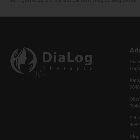
Ad
DiaL
Logo
Kath
9040
Ober
9040
Schl
9049
Glog