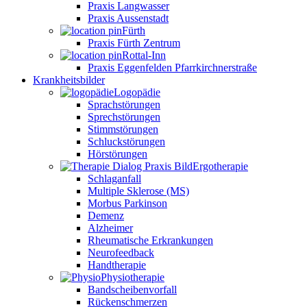
Praxis Langwasser
Praxis Aussenstadt
Fürth
Praxis Fürth Zentrum
Rottal-Inn
Praxis Eggenfelden Pfarrkirchnerstraße
Krankheitsbilder
Logopädie
Sprachstörungen
Sprechstörungen
Stimmstörungen
Schluckstörungen
Hörstörungen
Ergotherapie
Schlaganfall
Multiple Sklerose (MS)
Morbus Parkinson
Demenz
Alzheimer
Rheumatische Erkrankungen
Neurofeedback
Handtherapie
Physiotherapie
Bandscheibenvorfall
Rückenschmerzen