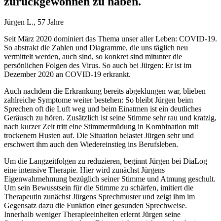
zurückgewonnen zu haben.
Jürgen L., 57 Jahre
Seit März 2020 dominiert das Thema unser aller Leben: COVID-19.
So abstrakt die Zahlen und Diagramme, die uns täglich neu
vermittelt werden, auch sind, so konkret sind mitunter die
persönlichen Folgen des Virus. So auch bei Jürgen: Er ist im
Dezember 2020 an COVID-19 erkrankt.
Auch nachdem die Erkrankung bereits abgeklungen war, blieben
zahlreiche Symptome weiter bestehen: So bleibt Jürgen beim
Sprechen oft die Luft weg und beim Einatmen ist ein deutliches
Geräusch zu hören. Zusätzlich ist seine Stimme sehr rau und kratzig,
nach kurzer Zeit tritt eine Stimmermüdung in Kombination mit
trockenem Husten auf. Die Situation belastet Jürgen sehr und
erschwert ihm auch den Wiedereinstieg ins Berufsleben.
Um die Langzeitfolgen zu reduzieren, beginnt Jürgen bei DiaLog
eine intensive Therapie. Hier wird zunächst Jürgens
Eigenwahrnehmung bezüglich seiner Stimme und Atmung geschult.
Um sein Bewusstsein für die Stimme zu schärfen, imitiert die
Therapeutin zunächst Jürgens Sprechmuster und zeigt ihm im
Gegensatz dazu die Funktion einer gesunden Sprechweise.
Innerhalb weniger Therapieeinheiten erlernt Jürgen seine