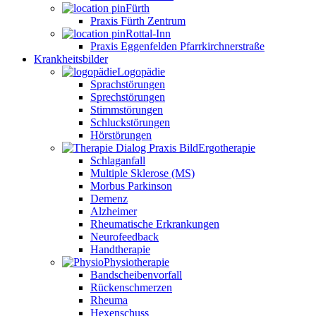
Fürth
Praxis Fürth Zentrum
Rottal-Inn
Praxis Eggenfelden Pfarrkirchnerstraße
Krankheitsbilder
Logopädie
Sprachstörungen
Sprechstörungen
Stimmstörungen
Schluckstörungen
Hörstörungen
Ergotherapie
Schlaganfall
Multiple Sklerose (MS)
Morbus Parkinson
Demenz
Alzheimer
Rheumatische Erkrankungen
Neurofeedback
Handtherapie
Physiotherapie
Bandscheibenvorfall
Rückenschmerzen
Rheuma
Hexenschuss